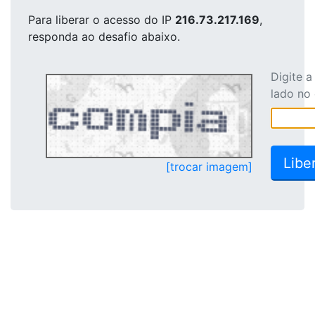
Para liberar o acesso
do IP
216.73.217.169
,
responda ao desafio abaixo.
Digite 
lado no
[trocar imagem]